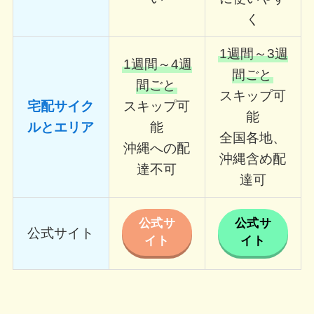
く
1週間～3週
1週間～4週
間ごと
間ごと
スキップ可
宅配サイク
スキップ可
能
ルとエリア
能
全国各地、
沖縄への配
沖縄含め配
達不可
達可
公式サ
公式サ
公式サイト
イト
イト