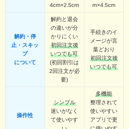
4cm×2.5cm
m×4.5cm
解約と退会
の違いが分
手続きのイ
解約・停
かりにくい
メージが言
止・スキッ
初回注文後
葉どおり
プ
いつでも可
初回注文後
について
(初回割引は
いつでも可
2回注文が必
要)
多機能
シンプル
整理されて
迷いがなく
使いやすい
操作性
て使いやす
アプリで更
い
に使いやす