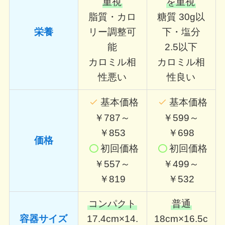
重視
を重視
脂質・カロ
糖質 30g以
栄養
リー調整可
下・塩分
能
2.5以下
カロミル相
カロミル相
性悪い
性良い
基本価格
基本価格
￥787～
￥599～
￥853
￥698
価格
初回価格
初回価格
￥557～
￥499～
￥819
￥532
コンパクト
普通
容器サイズ
17.4cm×14.
18cm×16.5c