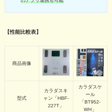
のアプリ連携も可能
【性能比較表】
商品画像
カラダスケ
カラダスキ
ール
型式
ャン「HBF-
「BT952-
227T」
WH」