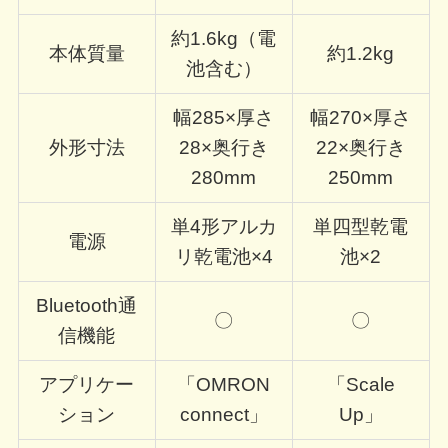
約1.6kg（電
本体質量
約1.2kg
池含む）
幅285×厚さ
幅270×厚さ
外形寸法
28×奥行き
22×奥行き
280mm
250mm
単4形アルカ
単四型乾電
電源
リ乾電池×4
池×2
Bluetooth通
〇
〇
信機能
アプリケー
「OMRON
「Scale
ション
connect」
Up」